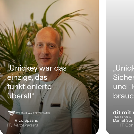
„Uniqk
„Uniqkey war das
Siche
einzige, das
und -k
funktionierte –
brauc
überall“
Rico Spaans
Daniel Sön
IT,
Verzekeraars
IT Con