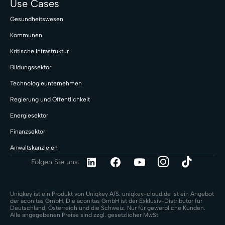
Use Cases
Gesundheitswesen
Kommunen
Kritische Infrastruktur
Bildungssektor
Technologieunternehmen
Regierung und Öffentlichkeit
Energiesektor
Finanzsektor
Anwaltskanzleien
Folgen Sie uns:
Uniqkey ist ein Produkt von Uniqkey A/S. uniqkey-cloud.de ist ein Angebot
der aconitas GmbH. Die aconitas GmbH ist der Exklusiv-Distributor für
Deutschland, Österreich und die Schweiz. Nur für gewerbliche Kunden.
Alle angegebenen Preise sind zzgl. gesetzlicher MwSt.