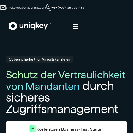
uniqkey@sales.aconitas.com
+49 (906) 126 725 - 33
Webflow Homepage
Cybersicherheit für Anwaltskanzleien
Schutz der Vertraulichkeit
durch
von Mandanten
sicheres
Zugriffsmanagement
Kostenlosen Business-Test Starten