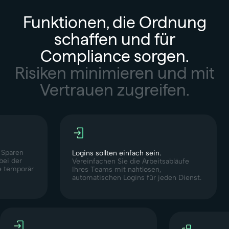
Funktionen, die Ordnung
schaffen und für
Compliance sorgen.
Risiken minimieren und mit
Vertrauen zugreifen.
.
Sparen
Logins sollten einfach sein.
bei der
Vereinfachen Sie die Arbeitsabläufe
e temporär
Ihres Teams mit nahtlosen,
automatischen Logins für jeden Dienst.