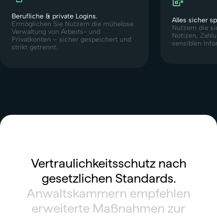
Berufliche & private Logins.
Alles sicher s
Ermöglichen Sie Nutzern die mühelose
Nutzern die s
Verwaltung von Arbeits- und
Notizen, Zahl
Privatkonten – sicher gespeichert und
sensiblen Info
strikt getrennt.
Vertraulichkeitsschutz nach
gesetzlichen Standards.
Anwaltskammern empfehlen
erweiterte Maßnahmen zur