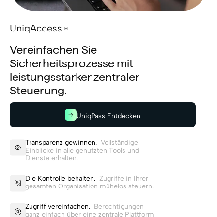
UniqAccess
TM
Vereinfachen Sie
Sicherheitsprozesse mit
leistungsstarker zentraler
Steuerung.
UniqPass Entdecken
Transparenz gewinnen.
Vollständige
Einblicke in alle genutzten Tools und
Dienste erhalten.
Die Kontrolle behalten.
Zugriffe in Ihrer
gesamten Organisation mühelos steuern.
Zugriff vereinfachen.
Berechtigungen
ganz einfach über eine zentrale Plattform