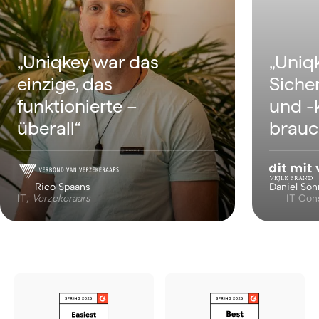
„Uniqk
„Uniqkey war das
Siche
einzige, das
und -k
funktionierte –
brauc
überall“
Rico Spaans
Daniel Sön
IT,
Verzekeraars
IT Con