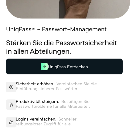
UniqPass
- Passwort-Management
TM
Stärken Sie die Passwortsicherheit
in allen Abteilungen.
UniqPass Entdecken
Sicherheit erhöhen.
Vereinfachen Sie die
Einführung sicherer Passwörter.
Produktivität steigern.
Beseitigen Sie
Passwortprobleme für alle Mitarbeiter.
Logins vereinfachen.
Schneller,
reibungsloser Zugriff für alle.