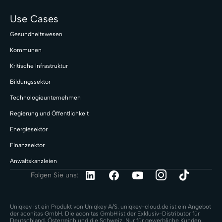
Use Cases
Gesundheitswesen
Kommunen
Kritische Infrastruktur
Bildungssektor
Technologieunternehmen
Regierung und Öffentlichkeit
Energiesektor
Finanzsektor
Anwaltskanzleien
Folgen Sie uns:
Uniqkey ist ein Produkt von Uniqkey A/S. uniqkey-cloud.de ist ein Angebot
der aconitas GmbH. Die aconitas GmbH ist der Exklusiv-Distributor für
Deutschland, Österreich und die Schweiz. Nur für gewerbliche Kunden.