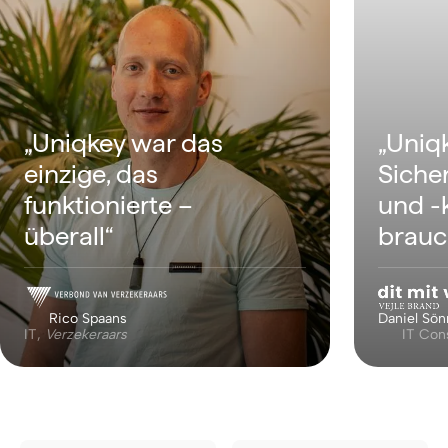
„Uniqk
„Uniqkey war das
Siche
einzige, das
und -k
funktionierte –
brauc
überall“
Rico Spaans
Daniel Sön
IT,
Verzekeraars
IT Con