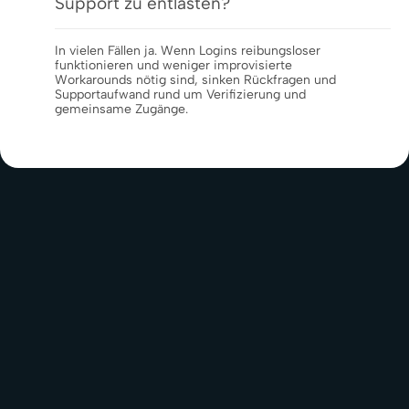
Support zu entlasten?
In vielen Fällen ja. Wenn Logins reibungsloser
funktionieren und weniger improvisierte
Workarounds nötig sind, sinken Rückfragen und
Supportaufwand rund um Verifizierung und
gemeinsame Zugänge.