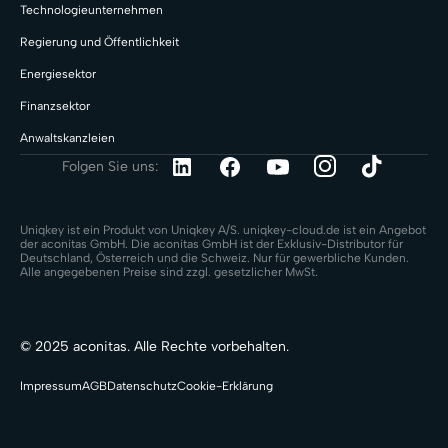
Technologieunternehmen
Regierung und Öffentlichkeit
Energiesektor
Finanzsektor
Anwaltskanzleien
Folgen Sie uns:
Uniqkey ist ein Produkt von Uniqkey A/S. uniqkey-cloud.de ist ein Angebot
der aconitas GmbH. Die aconitas GmbH ist der Exklusiv-Distributor für
Deutschland, Österreich und die Schweiz. Nur für gewerbliche Kunden.
Alle angegebenen Preise sind zzgl. gesetzlicher MwSt.
© 2025 aconitas. Alle Rechte vorbehalten.
Impressum
AGB
Datenschutz
Cookie-Erklärung