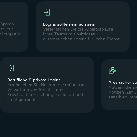
.
Sparen
Logins sollten einfach sein.
bei der
Vereinfachen Sie die Arbeitsabläufe
e temporär
Ihres Teams mit nahtlosen,
automatischen Logins für jeden Dienst.
Berufliche & private Logins.
Alles sicher s
Ermöglichen Sie Nutzern die mühelose
Nutzern die s
Verwaltung von Arbeits- und
Notizen, Zahl
Privatkonten – sicher gespeichert und
sensiblen Info
strikt getrennt.