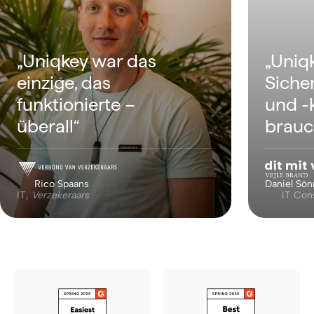
„Uniqk
„Uniqkey war das
Siche
einzige, das
und -k
funktionierte –
brauc
überall“
Rico Spaans
Daniel Sön
IT,
Verzekeraars
IT Con