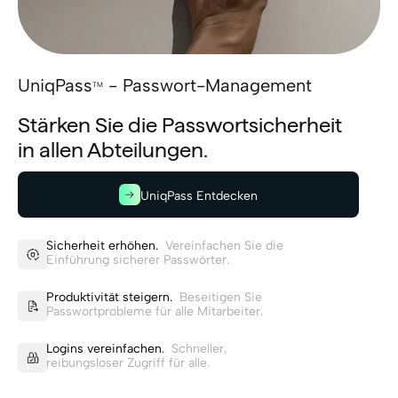
UniqPass
- Passwort-Management
TM
Stärken Sie die Passwortsicherheit
in allen Abteilungen.
UniqPass Entdecken
Sicherheit erhöhen.
Vereinfachen Sie die
Einführung sicherer Passwörter.
Produktivität steigern.
Beseitigen Sie
Passwortprobleme für alle Mitarbeiter.
Logins vereinfachen.
Schneller,
reibungsloser Zugriff für alle.