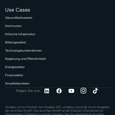
Use Cases
Gesundheitswesen
Kommunen
Kritische Infrastruktur
Bildungssektor
Technologieunternehmen
Regierung und Öffentlichkeit
Energiesektor
Finanzsektor
Anwaltskanzleien
Folgen Sie uns:
Uniqkey ist ein Produkt von Uniqkey A/S. uniqkey-cloud.de ist ein Angebot
der aconitas GmbH. Die aconitas GmbH ist der Exklusiv-Distributor für
Deutschland, Österreich und die Schweiz. Nur für gewerbliche Kunden.